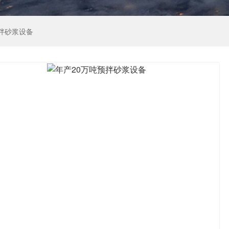
拌砂浆设备