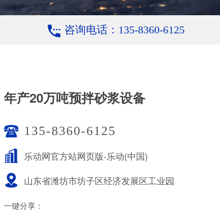
咨询电话：135-8360-6125
年产20万吨预拌砂浆设备
135-8360-6125
乐动网官方站网页版-乐动(中国)
山东省潍坊市坊子区经济发展区工业园
一键分享：