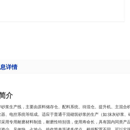
息详情
简介
浆生产线，主要由原料储存仓、配料系统、待混仓、提升机、主混合机（
尘器、电控系统等组成。适应于普通干混砌筑砂浆的生产（如:抹灰砂浆、
部采用专用耐磨材料制造，耐磨性特别强，使用寿命长，具有国内同类产
投资少、见效快、占地小、操作简单等诸多优点。根据配置不同，可以实现年