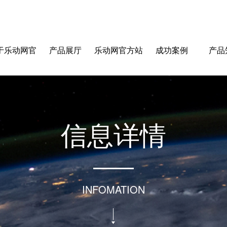
于乐动网官
产品展厅
乐动网官方站
成功案例
产品
站网页版-乐
网页版
信
息
详
情
动(中国)
INFOMATION