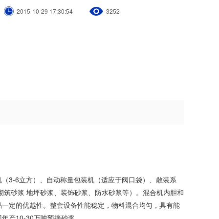
2015-10-29 17:30:54
3252
3-6立方）、自动称量包装机（适应于阀口袋）、散装系
砌筑砂浆 地坪砂浆、装饰砂浆、防水砂浆等）。混合机内胆和
品一定的优越性。整套设备性能稳定，物料混合均匀，具有能
产10-30万吨预拌砂浆。