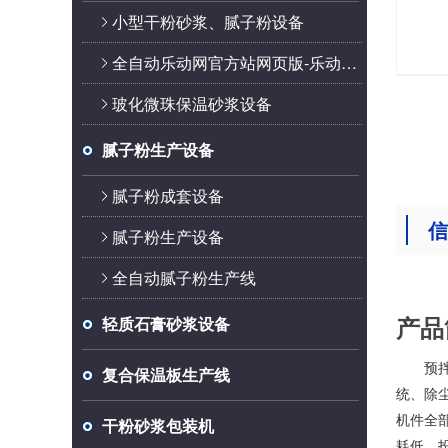
小型干粉砂浆、腻子粉设备
全自动乐动网官方站网页版-乐动(中国)
玻化微珠保温砂浆设备
腻子粉生产设备
腻子粉成套设备
信
腻子粉生产设备
全自动腻子粉生产线
产品
轻质石膏砂浆设备
预拌砂
复合保温板生产线
统、除
机件全
干粉砂浆包装机
耗低、