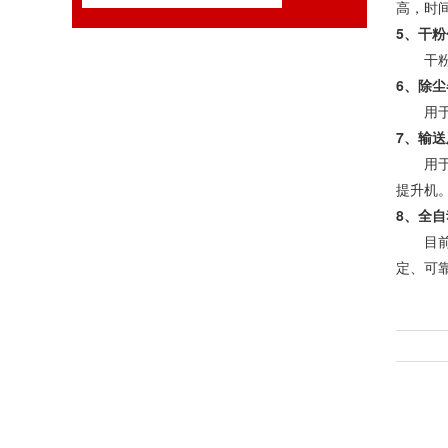
高，时
5、干
干粉砂
6、除尘
用于回
7、输
用于生
提升机
8、全
目前施
定、可