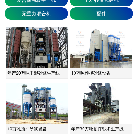
无重力混合机
配件
年产20万吨干混砂浆生产线
10万吨预拌砂浆设备
10万吨预拌砂浆设备
年产30万吨预拌砂浆生产线