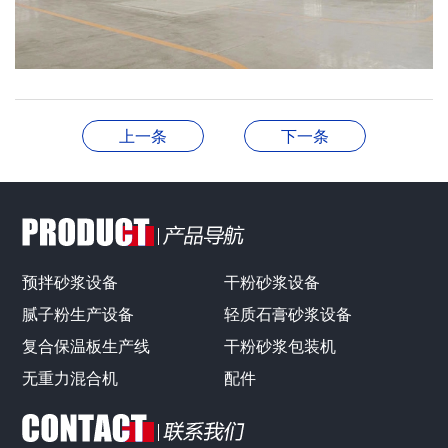
上一条
下一条
预拌砂浆设备
干粉砂浆设备
腻子粉生产设备
轻质石膏砂浆设备
复合保温板生产线
干粉砂浆包装机
无重力混合机
配件