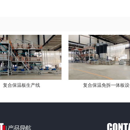
复合保温板生产线
复合保温免拆一体板设