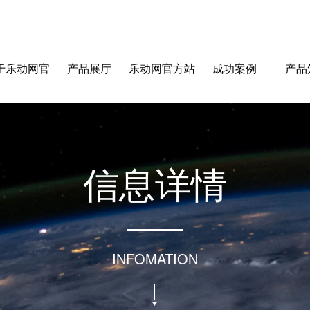
于乐动网官
产品展厅
乐动网官方站
成功案例
产品
站网页版-乐
网页版
信
息
详
情
动(中国)
INFOMATION