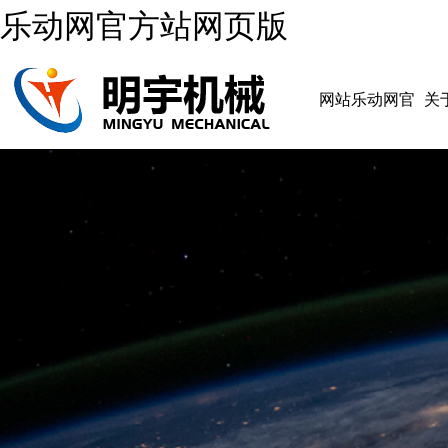
乐动网官方站网页版
网站乐动网官
关
方站网页版
方