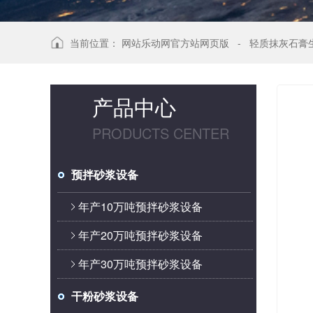
当前位置：
网站乐动网官方站网页版
-
轻质抹灰石膏
产品中心
PRODUCTS CENTER
预拌砂浆设备
年产10万吨预拌砂浆设备
年产20万吨预拌砂浆设备
年产30万吨预拌砂浆设备
干粉砂浆设备