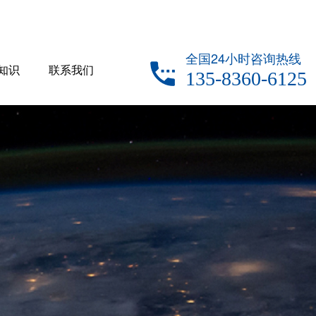
全国24小时咨询热线
知识
联系我们
135-8360-6125