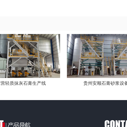
东营轻质抹灰石膏生产线
贵州安顺石膏砂浆设