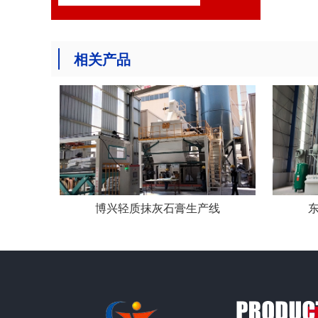
相关产品
博兴轻质抹灰石膏生产线